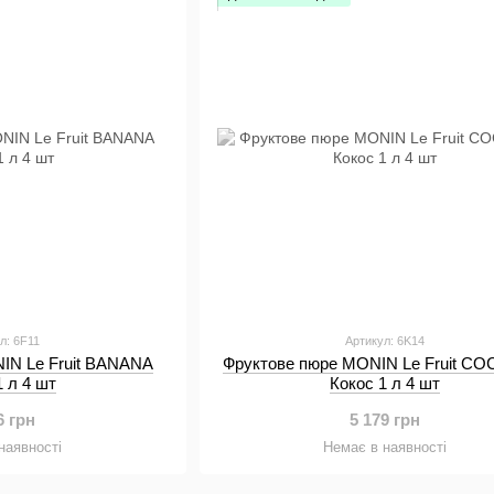
л: 6F11
Артикул: 6K14
IN Le Fruit BANANA
Фруктове пюре MONIN Le Fruit C
1 л 4 шт
Кокос 1 л 4 шт
6 грн
5 179 грн
наявності
Немає в наявності