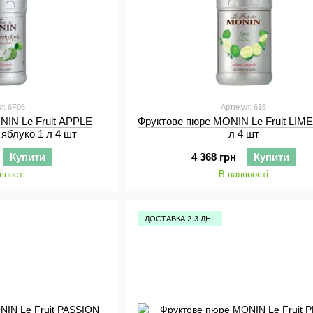
л: 6F08
Артикул: 616
NIN Le Fruit APPLE
Фруктове пюре MONIN Le Fruit LIME
яблуко 1 л 4 шт
л 4 шт
Купити
4 368 грн
Купити
вності
В наявності
ДОСТАВКА 2-3 ДНІ