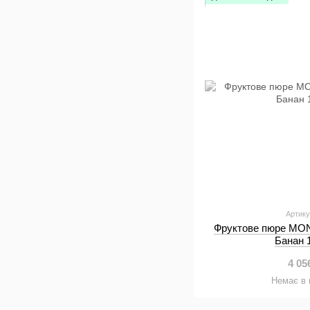
Артику
Фруктове пюре MON
Банан 
4 05
Немає в 