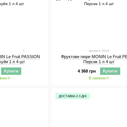
1
Артикул: 6S19
IN Le Fruit PASSION
Фруктове пюре MONIN Le Fruit 
уйя 1 л 4 шт
Персик 1 л 4 шт
Купити
4 368 грн
Купити
вності
В наявності
ДОСТАВКА 2-3 ДНІ