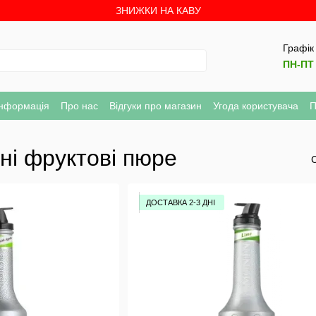
ЗНИЖКИ НА КАВУ
Графік
ПН-ПТ 
інформація
Про нас
Відгуки про магазин
Угода користувача
П
ні фруктові пюре
ДОСТАВКА 2-3 ДНІ