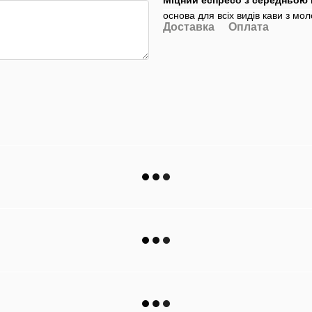
Міцний еспресо
з середньою 
основа для всіх видів кави з мо
Доставка
Оплата