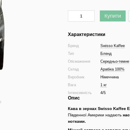
Купити
Характеристики
Бренд
Swisso Kaffee
Тип
Бленд
Обсмаження
Середньо-темне
Склад
Арабіка 100%
Виробник
Німеччина
Вага
1 кг
Інтенсивність
4/5
Опис
ю
Кава в зернах Swisso Kaffee E
Південної Америки надають
нас
нотками.