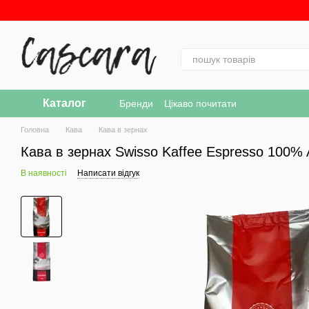
Перейти до основного контенту
Каталог
Бренди
Цікаво почитати
Головна
Кава
Кава в зернах
Кава в зернах Swisso Kaffee Espresso 100% A
В наявності
Написати відгук