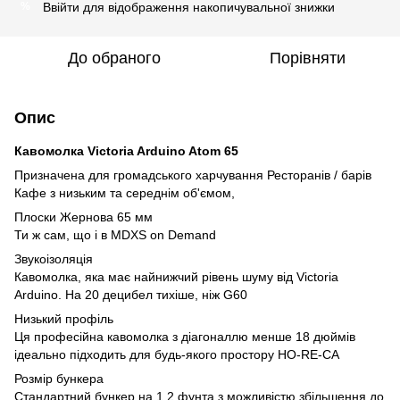
Ввійти
для відображення накопичувальної знижки
%
До обраного
Порівняти
Опис
Кавомолка Victoria Arduino Atom
65
Призначена для громадського харчування Ресторанів / барів
Кафе з низьким та середнім об'ємом,
Плоски Жернова 65 мм
Ти ж сам, що і в MDXS on Demand
Звукоізоляція
Кавомолка, яка має найнижчий рівень шуму від Victoria
Arduino. На 20 децибел тихіше, ніж G60
Низький профіль
Ця професійна кавомолка з діагоналлю менше 18 дюймів
ідеально підходить для будь-якого простору HO-RE-CA
Розмір бункера
Стандартний бункер на 1,2 фунта з можливістю збільшення до