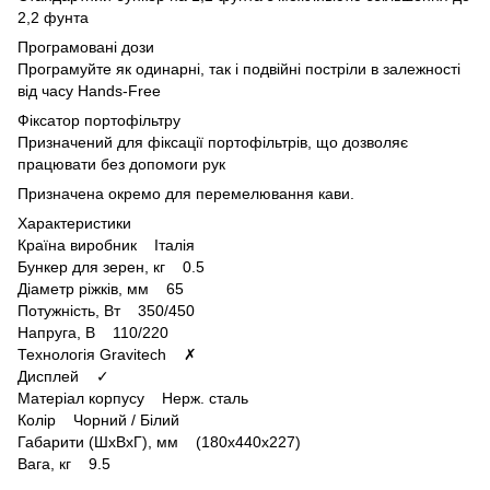
2,2 фунта
Програмовані дози
Програмуйте як одинарні, так і подвійні постріли в залежності
від часу Hands-Free
Фіксатор портофільтру
Призначений для фіксації портофільтрів, що дозволяє
працювати без допомоги рук
Призначена окремо для перемелювання кави.
Характеристики
Країна виробник Італія
Бункер для зерен, кг 0.5
Діаметр ріжків, мм 65
Потужність, Вт 350/450
Напруга, В 110/220
Технологія Gravitech ✗
Дисплей ✓
Матеріал корпусу Нерж. сталь
Колір Чорний / Білий
Габарити (ШxВxГ), мм (180x440x227)
Вага, кг 9.5