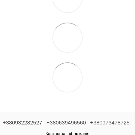
+380932282527
+380639496560
+380973478725
Контактна інформація