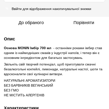
Ввійти
для відображення накопичувальної знижки
%
До обраного
Порівняти
Опис
Основа MONIN Імбір 700 мл
- останніми роками імбир став
одним із наймодніших смаків у індустрії напоїв, і тепер він є
основним інгредієнтом для багатьох застосувань.
Звільніть свій творчий потенціал, щоб приготувати смачні
безалкогольні коктейлі, лимонади, натуральні настої, шоти та
вдосконалити свої кулінарні витвори.
НАТУРАЛЬНІ АРОМАТИЗАТОРИ
БЕЗ БАРВНИКІВ ВЕГАНСЬКИЙ
БЕЗ ГМО
НЕ МІСТИТЬ АЛЕРГЕНІВ
Характеристики