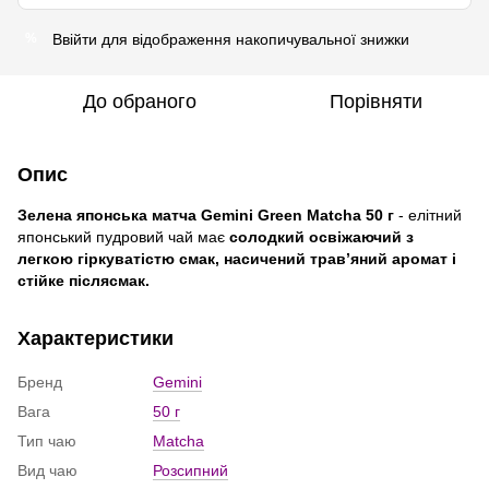
Ввійти
для відображення накопичувальної знижки
%
До обраного
Порівняти
Опис
Зелена японська матча Gemini Green Matcha 50 г
- елітний
японський пудровий чай має
солодкий освіжаючий з
легкою гіркуватістю смак, насичений трав’яний аромат і
стійке післясмак.
Характеристики
Бренд
Gemini
Вага
50 г
Тип чаю
Matcha
Вид чаю
Розсипний