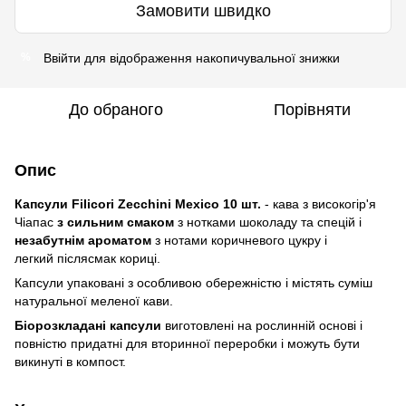
Замовити швидко
Ввійти
для відображення накопичувальної знижки
%
До обраного
Порівняти
Опис
Капсули Filicori Zecchini Mexico 10 шт.
- кава з високогір'я
Чіапас
з сильним смаком
з нотками шоколаду та спецій і
незабутнім ароматом
з нотами коричневого цукру і
легкий післясмак кориці.
Капсули упаковані з особливою обережністю і містять суміш
натуральної меленої кави.
Біорозкладані капсули
виготовлені на рослинній основі і
повністю придатні для вторинної переробки і можуть бути
викинуті в компост.