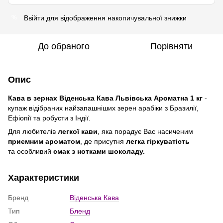
Ввійти
для відображення накопичувальної знижки
%
До обраного
Порівняти
Опис
Кава в зернах Вiденська Кава Львівська Ароматна 1 кг
-
купаж відібраних найзапашніших зерен арабіки з Бразилії,
Ефіопії та робусти з Індії.
Для любителів
легкої кави
, яка порадує Вас насиченим
приємним ароматом
, де присутня
легка гіркуватість
та
особливий
смак з нотками шоколаду.
Характеристики
Бренд
Вiденська Кава
Тип
Бленд