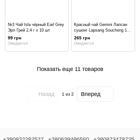
№3 Чай Isla чёрный Earl Grey
Красный чай Gemini Лапсан
Эрл Грей 2,4 г х 10 шт
сушонг Lapsang Souchong 100
г
99 грн
265 грн
Ожидается
Ожидается
Показать еще 11 товаров
Назад
Вперед
1
из 2
+380932282527
+380639496560
+380973478725