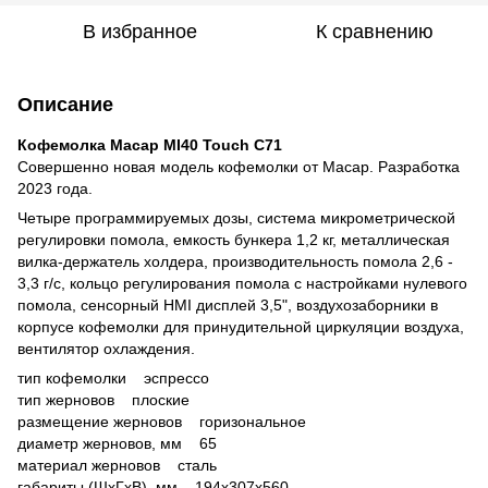
В избранное
К сравнению
Описание
Кофемолка Macap MI40 Touch C71
Совершенно новая модель кофемолки от Macap. Разработка
2023 года.
Четыре программируемых дозы, система микрометрической
регулировки помола, емкость бункера 1,2 кг, металлическая
вилка-держатель холдера, производительность помола 2,6 -
3,3 г/с, кольцо регулирования помола с настройками нулевого
помола, сенсорный HMI дисплей 3,5", воздухозаборники в
корпусе кофемолки для принудительной циркуляции воздуха,
вентилятор охлаждения.
тип кофемолки эспрессо
тип жерновов плоские
размещение жерновов горизональное
диаметр жерновов, мм 65
материал жерновов сталь
габариты (ШхГхВ), мм 194x307x560