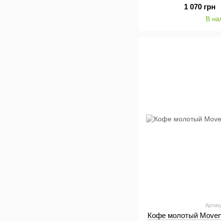
1 070 грн
В на
Артик
Кофе молотый Movenp