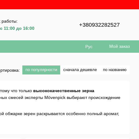
 работы:
+380932282527
с 11:00 до 16:00
Мой заказ
Рус
по популярности
сначала дешевле
по названию
ртировка:
тому что только
высококачественные зерна
йных смесей эксперты Mövenpick выбирают происхождение
й обжарке зерен раскрывается особенно полный аромат,
м производстве JJ Darboven по оригинальному