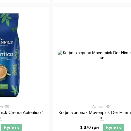
ул: 453
Артикул: 454
ick Crema Autentico 1
Кофе в зернах Movenpick Der Himml
кг
кг
Купить
1 070 грн
Купить