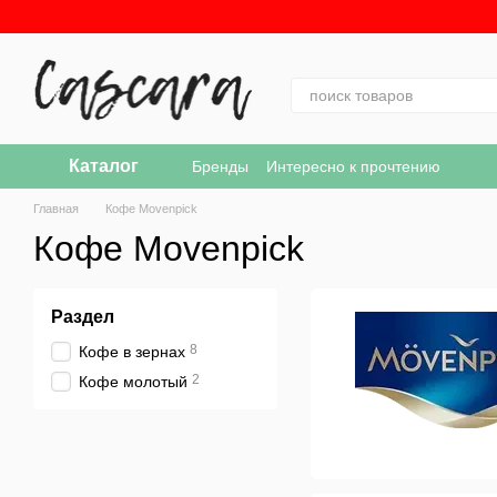
Перейти к основному контенту
Каталог
Бренды
Интересно к прочтению
Главная
Кофе Movenpick
Кофе Movenpick
Раздел
8
Кофе в зернах
2
Кофе молотый