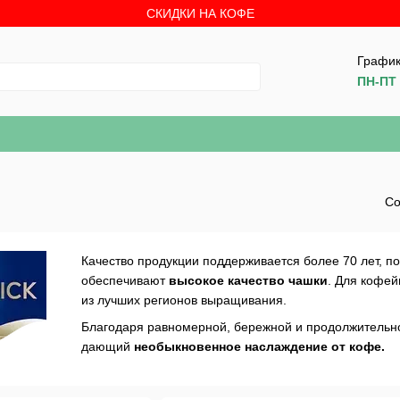
СКИДКИ НА КОФЕ
График
ПН-ПТ 
Со
Качество продукции поддерживается более 70 лет, по
обеспечивают
высокое качество чашки
. Для кофе
из лучших регионов выращивания.
Благодаря равномерной, бережной и продолжительно
дающий
необыкновенное наслаждение от кофе.
Mövenpick из Швейцарии производится на обжарочно
швейцарскому рецепту с 1980 года.