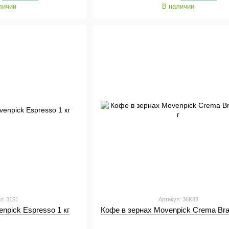
личии
В наличии
л: 3151
Артикул: 36K88
npick Espresso 1 кг
Кофе в зернах Movenpick Crema Braz