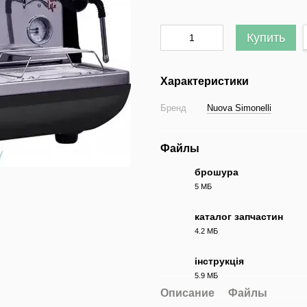
Купить
Характеристики
Бренд
Nuova Simonelli
Файлы
брошура
5 МБ
PDF
каталог запчастин
4.2 МБ
PDF
інструкція
5.9 МБ
PDF
Описание
Файлы