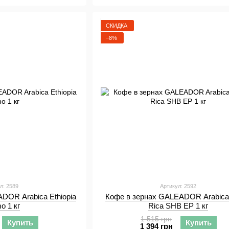
СКИДКА
−8%
л: 2589
Артикул: 2592
DOR Arabica Ethiopia
Кофе в зернах GALEADOR Arabica
o 1 кг
Rica SHB EP 1 кг
1 515 грн
Купить
Купить
1 394 грн