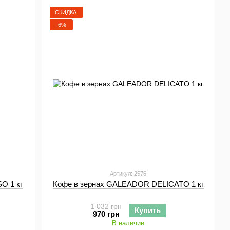
тандарту ISO 22000, два промышленных ростера, а также
СКИДКА
изводить лучший продукт, удовлетворяющий
−6%
рии, оснащенной современным оборудованием для
ссовых параметров сырья и готовой продукции.
Артикул: 2576
O 1 кг
Кофе в зернах GALEADOR DELICATO 1 кг
1 032 грн
Купить
970 грн
В наличии