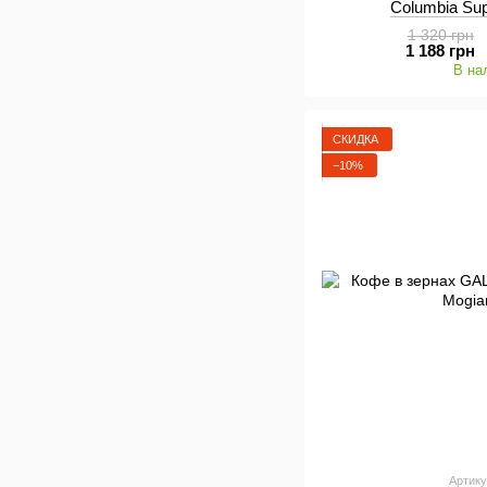
Columbia Su
1 320 грн
1 188 грн
В на
СКИДКА
−10%
Артику