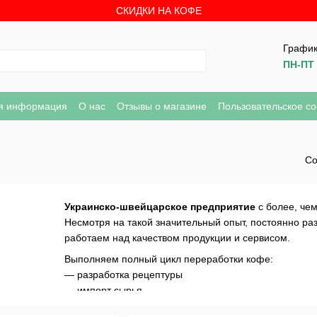
СКИДКИ НА КОФЕ
График
ПН-ПТ 
ая информация
О нас
Отзывы о магазине
Пользовательское с
ресно к прочтению
Со
Украинско-швейцарское предприятие
с более, че
Несмотря на такой значительный опыт, постоянно р
работаем над качеством продукции и сервисом.
Выполняем полный цикл переработки кофе:
— разработка рецептуры
— импорт сырья
— обжарка зеленого кофе, купажирование, помол.