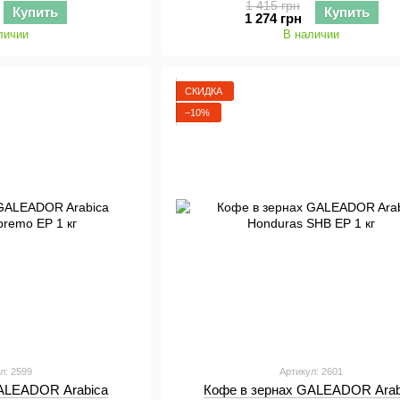
1 415 грн
Купить
Купить
1 274 грн
личии
В наличии
СКИДКА
−10%
л: 2599
Артикул: 2601
GALEADOR Arabica
Кофе в зернах GALEADOR Arab