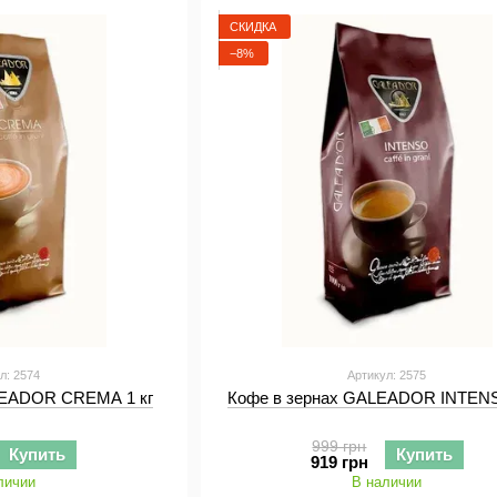
Современное производство, сертифицированное по с
СКИДКА
высококвалифицированный персонал - помогает
про
−8%
потребностям наших покупателей.
Контроль качества осуществляем в новой лаборато
измерения влажности, цвета, весовых и размерно-ма
л: 2574
Артикул: 2575
LEADOR CREMA 1 кг
Кофе в зернах GALEADOR INTENS
999 грн
Купить
Купить
919 грн
личии
В наличии