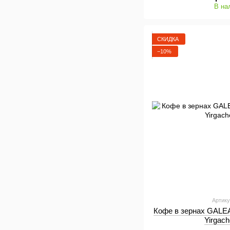
В на
СКИДКА
−10%
Артику
Кофе в зернах GALEA
Yirgach