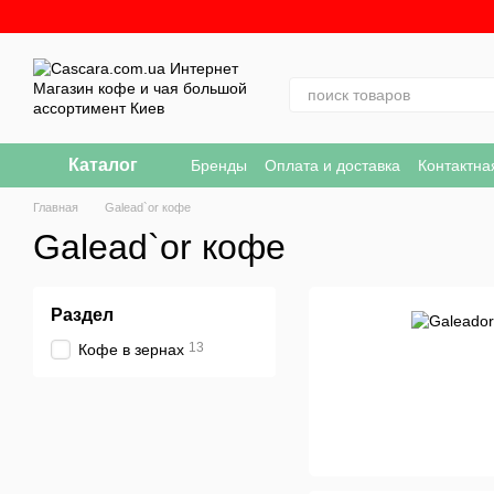
Перейти к основному контенту
Каталог
Бренды
Оплата и доставка
Контактн
Политика конфиденциальности
Инте
Главная
Galead`or кофе
Galead`or кофе
Раздел
13
Кофе в зернах