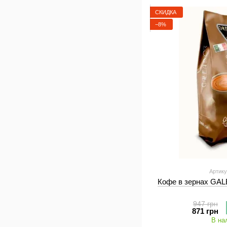
СКИДКА
−8%
Артику
Кофе в зернах GA
947 грн
871 грн
В на