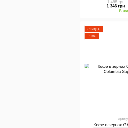
1 495 грн
1 346 грн
В на
СКИДКА
−10%
Артику
Кофе в зернах 