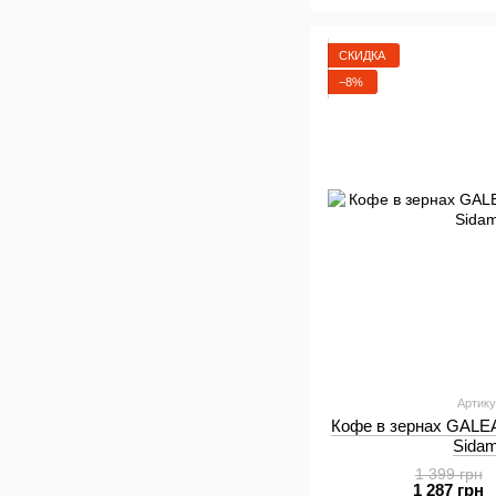
СКИДКА
−8%
Артику
Кофе в зернах GALEA
Sidam
1 399 грн
1 287 грн