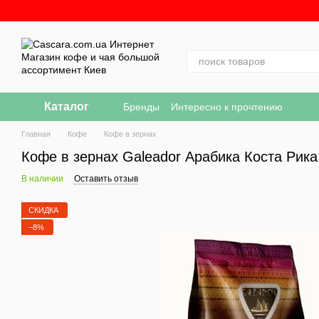
Перейти к основному контенту
Каталог
Бренды
Интересно к прочтению
Главная
Кофе
Кофе в зернах
Кофе в зернах Galeador Арабика Коста Рика
В наличии
Оставить отзыв
СКИДКА
−8%