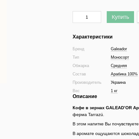
Купить
Характеристики
Бренд
Galeador
Тип
Моносорт
Обжарка
Средняя
Состав
Арабика 100%
Производитель
Украина
Вес
1 кг
Описание
Кофе в зернах GALEAD’OR Ара
ферма Tarrazú.
В этом напитке Вы почувствуете 
В аромате ощущаются шоколад